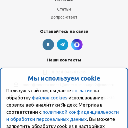
Статьи
Вопрос-ответ
Оставайтесь на связи
Наши контакты
8 924 041-61-16
Мы используем cookie
moer@moer.ru
moer1@moer.ru
manager2@moer.ru
Пользуясь сайтом, вы даете
согласие
на
обработку
файлов cookies
использование
ул. Пионерская, 154 (база "Космо") ул. Пионерская,
154, Склад компании Моер
сервиса веб-аналитики Яндекс Метрика в
соответствии с
политикой конфиденциальности
и обработки персональных данных
. Вы можете
запретить обработку сookies в настройках