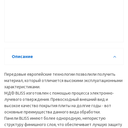
МДФ BLISS
МДФ BLISS
МДФ BLISS
M-020
W-2327
W-2311
(металлик)
ВЫВОД
Описание
Передовые европейские технологии позволили получить
материал, который отличается высокими эксплуатационными
характеристиками.
МДФ BLISS изготовлен с помощью процесса электронно-
лучевого отверждения. Превосходный внешний вид и
высокое качество покрытия плиты на долгие годы - вот
основные преимущества данного вида обработки.
Панели BLISS имеют более однородную, непористую
структуру финишного слоя, что обеспечивает лучшую защиту