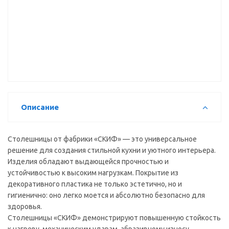
Столешница
Столешница
Столешница
кухонная
Скиф №60
кухонная
Скиф №196
(мрамор
Скиф №75
(кассиопея
итальянский)
(бронзовый
ГЛ)
(3000*600*16
каспий ГЛ)
(3000*600*38
мм)
(3000*600*38
мм) в/с
мм) в/с
Описание
Столешницы от фабрики «СКИФ» — это универсальное
решение для создания стильной кухни и уютного интерьера.
Изделия обладают выдающейся прочностью и
устойчивостью к высоким нагрузкам. Покрытие из
декоративного пластика не только эстетично, но и
гигиенично: оно легко моется и абсолютно безопасно для
здоровья.
Столешницы «СКИФ» демонстрируют повышенную стойкость