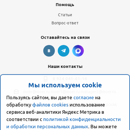
Помощь
Статьи
Вопрос-ответ
Оставайтесь на связи
Наши контакты
8 924 041-61-16
Мы используем cookie
moer@moer.ru
moer1@moer.ru
manager2@moer.ru
Пользуясь сайтом, вы даете
согласие
на
обработку
файлов cookies
использование
ул. Пионерская, 154 (база "Космо") ул. Пионерская,
154, Склад компании Моер
сервиса веб-аналитики Яндекс Метрика в
соответствии с
политикой конфиденциальности
и обработки персональных данных
. Вы можете