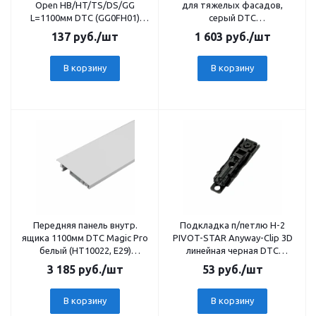
Open HB/HT/TS/DS/GG
для тяжелых фасадов,
L=1100мм DTC (GG0FH01)
серый DTC
24622
(MS00AH+MSJS01, H30) 21915
137
руб.
/шт
1 603
руб.
/шт
В корзину
В корзину
Передняя панель внутр.
Подкладка п/петлю Н-2
ящика 1100мм DTC Magic Pro
PIVOT-STAR Anyway-Clip 3D
белый (HT10022, Е29)
линейная черная DTC
0016642
(81H20YQA) 20301
3 185
руб.
/шт
53
руб.
/шт
В корзину
В корзину