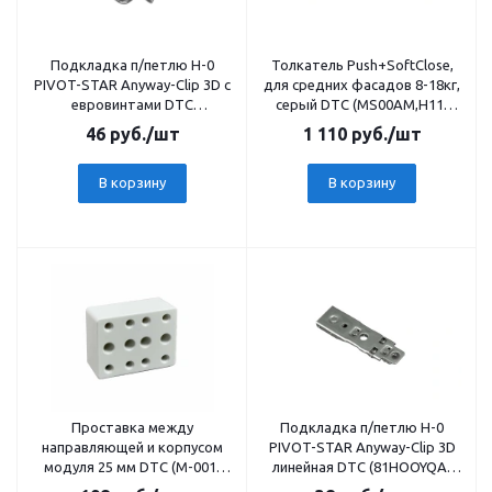
Подкладка п/петлю Н-0
Толкатель Push+SoftClose,
PIVOT-STAR Anyway-Clip 3D с
для средних фасадов 8-18кг,
евровинтами DTC
серый DTC (MS00AМ,H11)
(81T02TQA) 20234
21913
46
руб.
/шт
1 110
руб.
/шт
В корзину
В корзину
Проставка между
Подкладка п/петлю Н-0
направляющей и корпусом
PIVOT-STAR Anyway-Clip 3D
модуля 25 мм DTC (М-001)
линейная DTC (81HOOYQA)
21643
20222