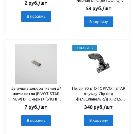
чёрная DTC (89TOOTQ)
2
руб.
/шт
20406
53
руб.
/шт
В корзину
В корзину
ТОВАР ДНЯ
Заглушка декоративная д/
Петля 90гр. DTC PIVOT STAR
плеча петли (PIVOT STAR
Anyway-Clip под
NEW) DTC черная (S18HH)
фальшпанель с/д X=21,5
22707
45мм черная (C81J875FAB)
7
руб.
/шт
340
руб.
/шт
20270
В корзину
В корзину