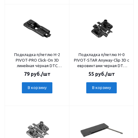
Подкладка п/петлю Н-2
Подкладка п/петлю Н-0
PIVOT-PRO Сlick-On 3D
PIVOT-STAR Anyway-Clip 3D с
линейная чёрная DTC
евровинтами черная DTC
(80T20YQ) 23219
(80T20QA) 20312
79
руб.
/шт
55
руб.
/шт
В корзину
В корзину