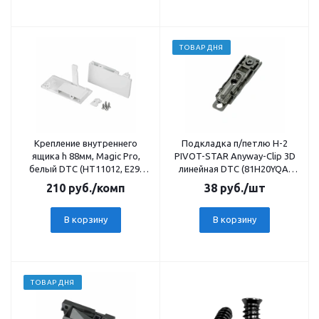
ТОВАР ДНЯ
Крепление внутреннего
Подкладка п/петлю Н-2
ящика h 88мм, Magic Pro,
PIVOT-STAR Anyway-Clip 3D
белый DTC (HT11012, E29)
линейная DTC (81H20YQA)
0016641
20223
210
руб.
/комп
38
руб.
/шт
В корзину
В корзину
ТОВАР ДНЯ