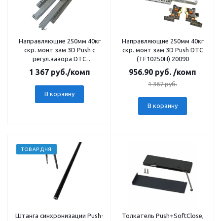
Направляющие 250мм 40кг
Направляющие 250мм 40кг
скр. монт зам 3D Push с
скр. монт зам 3D Push DTC
регул.зазора DTC
(TF10250H) 20090
(TS10250GX+0TSD02-A)
1 367
руб.
/комп
956.90
руб.
/комп
25181
1 367
руб.
В корзину
В корзину
ТОВАР ДНЯ
Штанга синхронизации Push-
Толкатель Push+SoftClose,