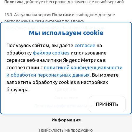
Политика действует бессрочно до замены ее новой версией.
13.3. Актуальная версия Политики в свободном доступе
расположена в сети Интернет по адресу
https://moer.ru/include/politika-konfidentsialnosti.php
.
Мы используем cookie
Пользуясь сайтом, вы даете
согласие
на
обработку
файлов cookies
использование
сервиса веб-аналитики Яндекс Метрика в
Компания
соответствии с
политикой конфиденциальности
О компании
и обработки персональных данных
. Вы можете
Новости
запретить обработку сookies в настройках
браузера.
Где купить
Соглашение
ПРИНЯТЬ
Политика конфиденциальности
Информация
Прайс-листы на продукцию