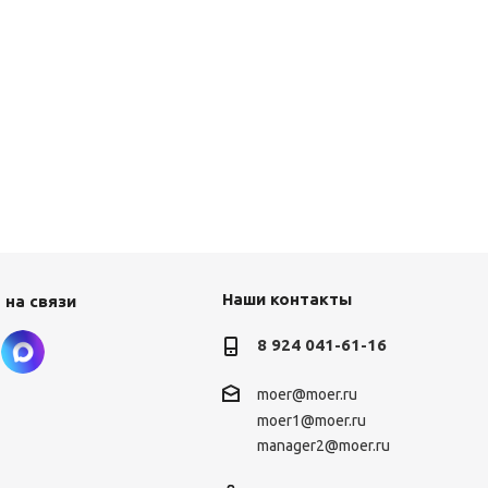
Наши контакты
 на связи
8 924 041-61-16
moer@moer.ru
moer1@moer.ru
manager2@moer.ru