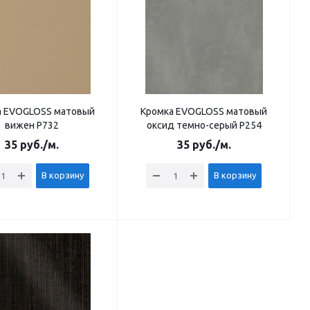
а EVOGLOSS матовый
Кромка EVOGLOSS матовый
вижен Р732
оксид темно-серый Р254
35
руб.
/м.
35
руб.
/м.
В корзину
В корзину