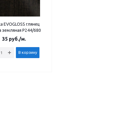
а EVOGLOSS глянец
а земляная Р244/680
35
руб.
/м.
В корзину