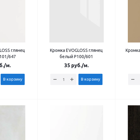
LOSS глянец
Кромка EVOGLOSS глянец
Кромк
101/647
белый Р100/601
б.
/м.
35
руб.
/м.
В корзину
В корзину