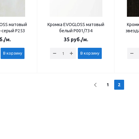
OSS матовый
Кромка EVOGLOSS матовый
Кромк
-серый Р253
белый Р001/734
звезд
б.
/м.
35
руб.
/м.
В корзину
В корзину
1
2