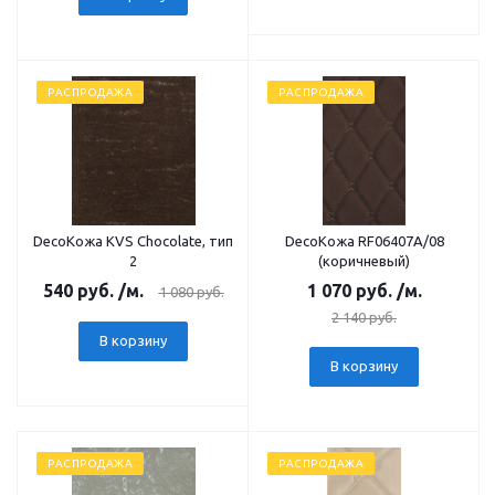
РАСПРОДАЖА
РАСПРОДАЖА
DecoКожа KVS Сhocolate, тип
DecoКожа RF06407А/08
2
(коричневый)
540
руб.
/м.
1 070
руб.
/м.
1 080
руб.
2 140
руб.
В корзину
В корзину
РАСПРОДАЖА
РАСПРОДАЖА