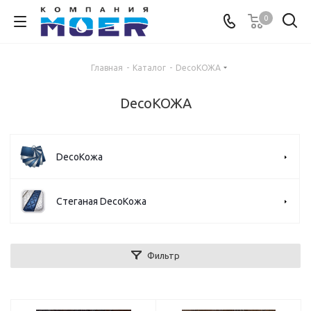
0
Главная
-
Каталог
-
DecoКОЖА
DecoКОЖА
DecoКожа
Стеганая DecoКожа
Фильтр