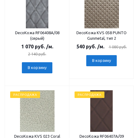
DecoКожа RF06408А/08
DecoКожа KVS 058 PUNTO
(серый)
Gunmetal, тип 2
1 070
руб.
/м.
540
руб.
/м.
1 080
руб.
2 140
руб.
В корзину
В корзину
РАСПРОДАЖА
РАСПРОДАЖА
DecoКожа KVS 023 Coral
DecoКожа RF06407А/09