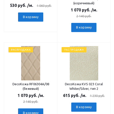
(коричневый)
530
руб.
/м.
1 060
руб.
1 070
руб.
/м.
2 140
руб.
В корзину
В корзину
РАСПРОДАЖА
РАСПРОДАЖА
DecoКожа RF06304А/08
DecoКожа KVS 023 Coral
(бежевый)
Whiter/Silver, тип 2
1 070
руб.
/м.
615
руб.
/м.
1 230
руб.
2 140
руб.
В корзину
В корзину