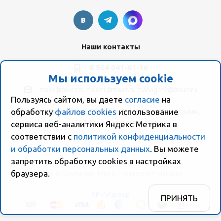
Наши контакты
8 924 041-61-16
Мы используем cookie
moer@moer.ru
moer1@moer.ru
manager2@moer.ru
Пользуясь сайтом, вы даете
согласие
на
обработку
файлов cookies
использование
ул. Пионерская, 154 (база "Космо") ул. Пионерская,
154, Склад компании Моер
сервиса веб-аналитики Яндекс Метрика в
соответствии с
политикой конфиденциальности
и обработки персональных данных
. Вы можете
запретить обработку сookies в настройках
браузера.
2026 © Компания "Моер" - интернет-магазин
SP-Artgroup
ПРИНЯТЬ