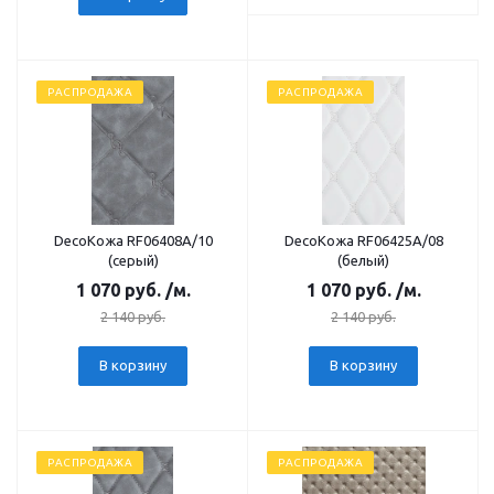
РАСПРОДАЖА
РАСПРОДАЖА
DecoКожа RF06408А/10
DecoКожа RF06425А/08
(серый)
(белый)
1 070
руб.
/м.
1 070
руб.
/м.
2 140
руб.
2 140
руб.
В корзину
В корзину
РАСПРОДАЖА
РАСПРОДАЖА