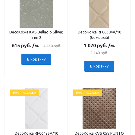
DecoКожа KVS Bellagio Silver,
DecoКожа RF06304А/10
тип 2
(бежевый)
615
руб.
/м.
1 070
руб.
/м.
1 230
руб.
2 140
руб.
В корзину
В корзину
РАСПРОДАЖА
РАСПРОДАЖА
DecoКожа RF06425А/10
DecoКожа KVS 058 PUNTO