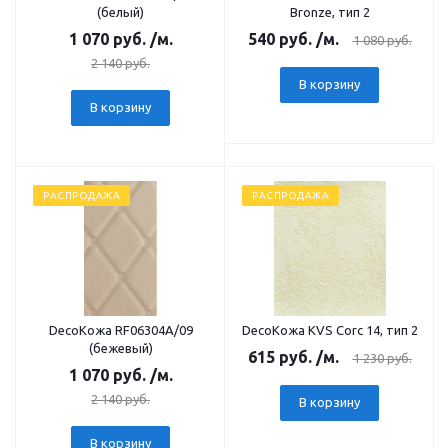
(белый)
Bronze, тип 2
1 070
руб.
/м.
540
руб.
/м.
1 080
руб.
2 140
руб.
В корзину
В корзину
РАСПРОДАЖА
РАСПРОДАЖА
DecoКожа RF06304А/09
DecoКожа KVS Corc 14, тип 2
(бежевый)
615
руб.
/м.
1 230
руб.
1 070
руб.
/м.
2 140
руб.
В корзину
В корзину