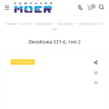
0
Главная
-
Каталог
-
DecoКОЖА
-
DecoКожа
-
DecoКожа 531-6,
тип 2
DecoКожа 531-6, тип 2
РАСПРОДАЖА