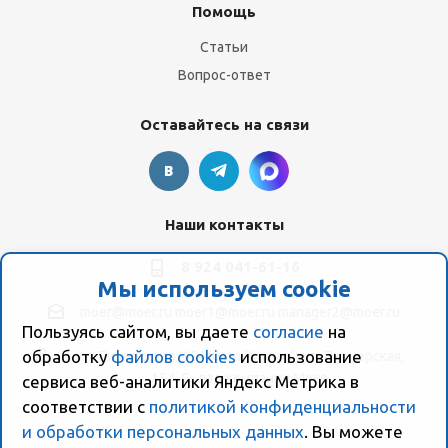
Помощь
Статьи
Вопрос-ответ
Оставайтесь на связи
Наши контакты
8 924 041-61-16
Мы используем cookie
moer@moer.ru
moer1@moer.ru
manager2@moer.ru
Пользуясь сайтом, вы даете
согласие
на
обработку
файлов cookies
использование
ул. Пионерская, 154 (база "Космо") ул. Пионерская,
154, Склад компании Моер
сервиса веб-аналитики Яндекс Метрика в
соответствии с
политикой конфиденциальности
и обработки персональных данных
. Вы можете