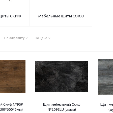
щиты СКИФ
Мебельные щиты СОЮЗ
По алфавиту
По цене
й Скиф №95Р
Щит мебельный Скиф
Щит ме
4200*600*6мм)
№209SLU (скала)
(д