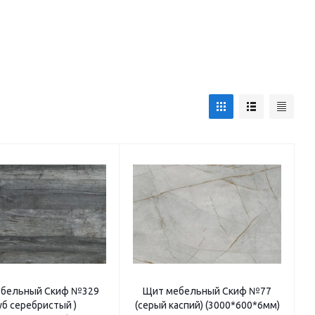
бельный Скиф №329
Щит мебельный Скиф №77
уб серебристый )
(серый каспий) (3000*600*6мм)