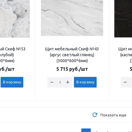
ый Скиф №53
Щит мебельный Скиф №43
Щит м
олубой)
(аргус светлый глянец)
(касп
00*6мм)
(3000*600*6мм)
б.
/шт
5 715
руб.
/шт
5
В корзину
В корзину
Показать еще