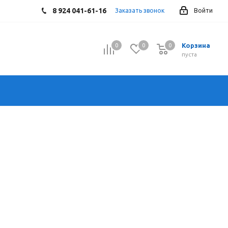
8 924 041-61-16
Заказать звонок
Войти
Корзина
0
0
0
0
пуста