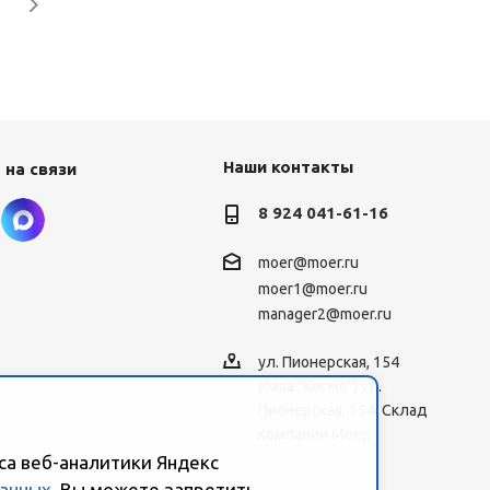
Наши контакты
 на связи
8 924 041-61-16
moer@moer.ru
moer1@moer.ru
manager2@moer.ru
ул. Пионерская, 154
(база "Космо") ул.
Пионерская, 154, Склад
компании Моер
са веб-аналитики Яндекс
данных
. Вы можете запретить