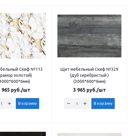
бельный Скиф №113
Щит мебельный Скиф №329
мрамор золотой)
(дуб серебристый )
(3000*600*6мм)
(3000*600*6мм)
 965
руб.
/шт
3 965
руб.
/шт
В корзину
В корзину