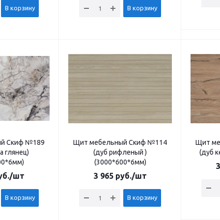
В корзину
В корзину
й Скиф №189
Щит мебельный Скиф №114
Щит ме
а глянец)
(дуб рифленый )
(дуб к
00*6мм)
(3000*600*6мм)
3
б.
/шт
3 965
руб.
/шт
В корзину
В корзину