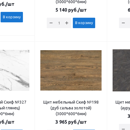
(3000*600*6мм)
б.
/шт
5 140
руб.
/шт
6
В корзину
В корзину
й Скиф №327
Щит мебельный Скиф №198
Щит ме
ый глянец)
(дуб сальва золотой)
(аур
00*6мм)
(3000*600*6мм)
3
б.
/шт
3 965
руб.
/шт