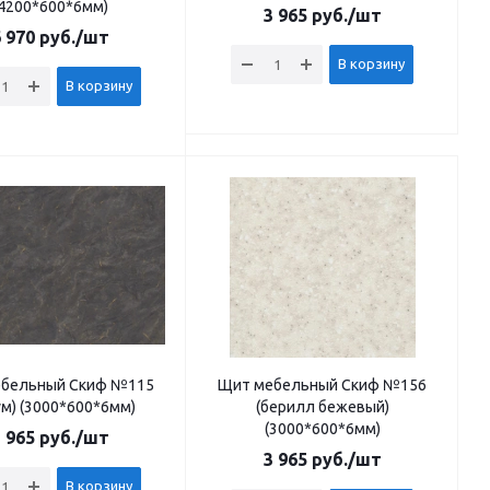
(4200*600*6мм)
3 965
руб.
/шт
 970
руб.
/шт
В корзину
В корзину
бельный Скиф №115
Щит мебельный Скиф №156
ум) (3000*600*6мм)
(берилл бежевый)
(3000*600*6мм)
 965
руб.
/шт
3 965
руб.
/шт
В корзину