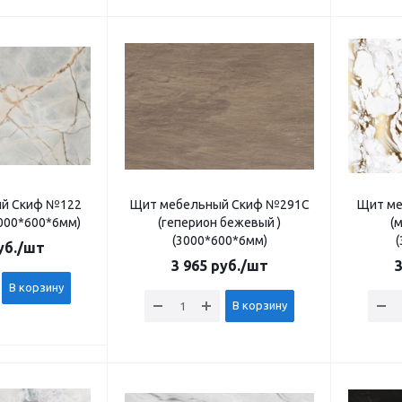
й Скиф №122
Щит мебельный Скиф №291С
Щит ме
3000*600*6мм)
(геперион бежевый )
(
(3000*600*6мм)
б.
/шт
3 965
руб.
/шт
3
В корзину
В корзину