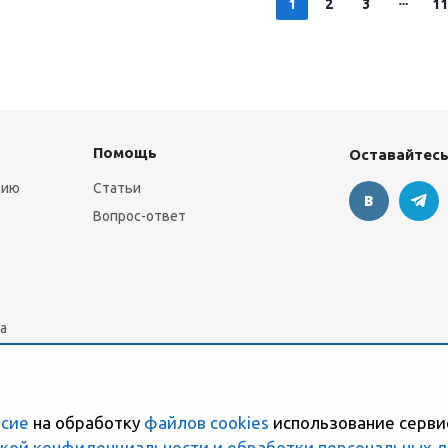
1
2
3
11
Помощь
Оставайтесь
цию
Статьи
Вопрос-ответ
а
асие
на обработку
файлов cookies
использование серви
кой конфиденциальности и обработки персональных 