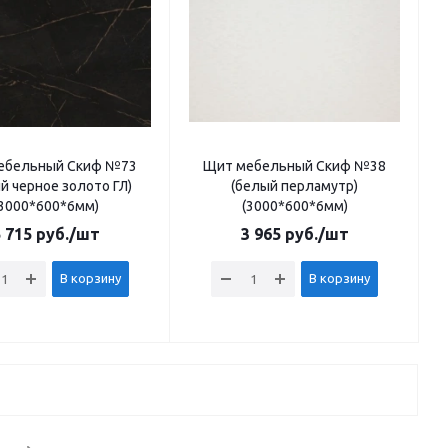
ебельный Скиф №73
Щит мебельный Скиф №38
ий черное золото ГЛ)
(белый перламутр)
(3000*600*6мм)
(3000*600*6мм)
 715
руб.
/шт
3 965
руб.
/шт
В корзину
В корзину