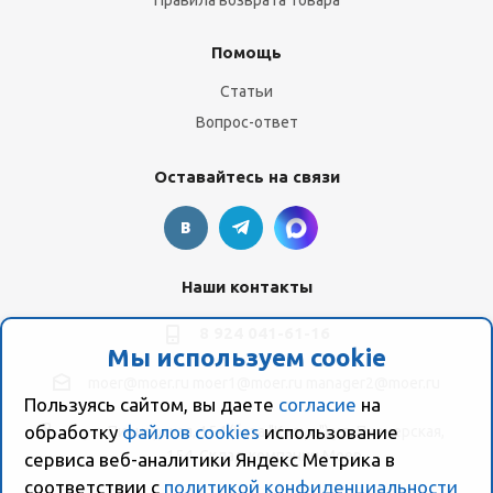
Правила возврата товара
Помощь
Статьи
Вопрос-ответ
Оставайтесь на связи
Наши контакты
8 924 041-61-16
Мы используем cookie
moer@moer.ru
moer1@moer.ru
manager2@moer.ru
Пользуясь сайтом, вы даете
согласие
на
обработку
файлов cookies
использование
ул. Пионерская, 154 (база "Космо") ул. Пионерская,
154, Склад компании Моер
сервиса веб-аналитики Яндекс Метрика в
соответствии с
политикой конфиденциальности