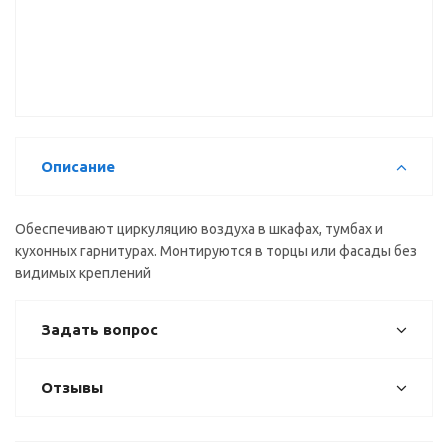
1526 е
1517/1 е
1518У-R9
угловая (28
щелевая
универс.
мм) Скиф
(38 мм)
торцевая
(28 мм)
Скиф
Описание
Обеспечивают циркуляцию воздуха в шкафах, тумбах и
кухонных гарнитурах. Монтируются в торцы или фасады без
видимых креплений
Задать вопрос
Отзывы